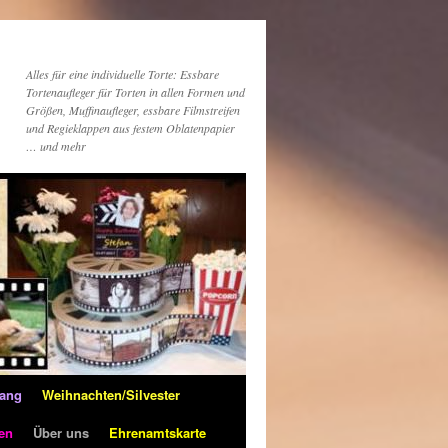
Alles für eine individuelle Torte: Essbare
Tortenaufleger für Torten in allen Formen und
Größen, Muffinaufleger, essbare Filmstreifen
und Regieklappen aus festem Oblatenpapier
… und mehr
fang
Weihnachten/Silvester
len
Über uns
Ehrenamtskarte