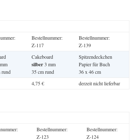
nummer:
Bestellnummer:
Bestellnummer:
Z-117
Z-139
ard
Cakeboard
Spitzendeckchen
silber
3 mm
3 mm
Papier für Buch
 rund
35 cm rund
36 x 46 cm
4,75 €
derzeit nicht lieferbar
llnummer:
Bestellnummer:
Bestellnummer:
Z-123
Z-124