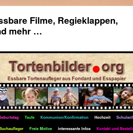
essbare Filme, Regieklappen,
und mehr …
Geburtstag
Taufe
Kommunion/Konfirmation
Hochzeit
Schulan
Buchaufleger
Freie Motive
interessante Infos
Kontakt und Bestel