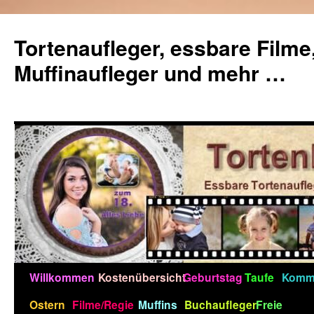
Zum
Inhalt
Tortenaufleger, essbare Filme
springen
Muffinaufleger und mehr …
Willkommen
Kostenübersicht
Geburtstag
Taufe
Kommu
Ostern
Filme/Regie
Muffins
Buchaufleger
Freie